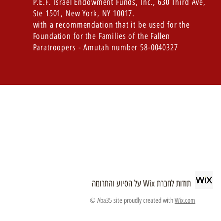
P.E.F. Israel Endowment Funds, Inc.,
630 Third Ave,
Ste 1501, New York, NY 10017.
with a recommendation that it be used for the
Foundation for the Families of the Fallen
Paratroopers - Amutah number 58-0040327
תודות לחברת Wix על הסיוע והתרומה
© Aba35 site proudly created with
Wix.com