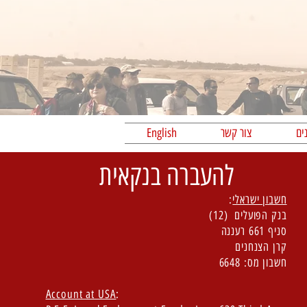
נים
צור קשר
English
להעברה בנקאית
חשבון ישראלי
:
בנק הפועלים (12)
סניף 661 רעננה
קרן הצנחנים
חשבון מס: 6648
Account at USA
: